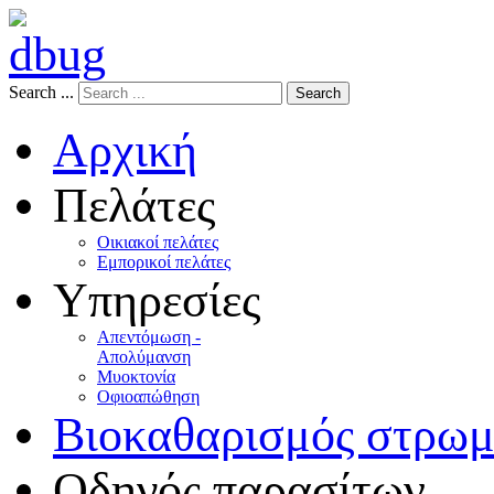
Search ...
Search
Αρχική
Πελάτες
Οικιακοί πελάτες
Εμπορικοί πελάτες
Υπηρεσίες
Απεντόμωση -
Απολύμανση
Μυοκτονία
Οφιοαπώθηση
Βιοκαθαρισμός στρω
Οδηγός παρασίτων