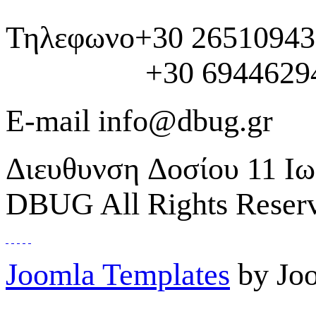
Τηλεφωνο
+30 2651094
+30 69446294
E-mail
info@dbug.gr
Διευθυνση
Δοσίου 11 Ιω
DBUG All Rights Reser
Joomla Templates
by Jo