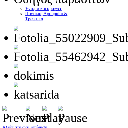
Έντομα και αράχνες
Ποντίκια, Αρουραίοι &
Τρωκτικά
Αξιόπιστη αντιμετώπιση