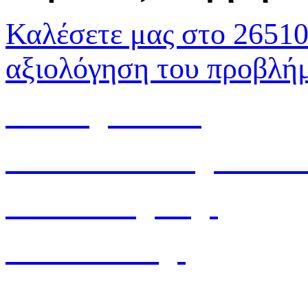
Καλέσετε μας στο 26510
αξιολόγηση του προβλή
www.agrotes.eu
www.advertisingioannin
www.minagric.gr
www.vrisko.gr
Απεντομώσεις κατσαρίδες μαύρες κόκκινες μυοκτονίες απολύμανση apentomosi mioktonia myokton
καθαρισμός στρομα stromata φίδια κήπος κυπος αρουρεος aroyreos aroureos spiti σπιτι φάκελος απεντόμωσης νομοθεσία nomothesia fakelos apentomosies ακαρεα ακαραια akaraia ΦΟΥΡΝΟΣ ΕΣΤΙΑΤΟΡΕΙΟ εστιατόριο φούρνος foyrnos fournos estiatorio 
MYOKTONIA MYOKTONIEW APOLYMANSI APOLYMANSEIS APOLIMANSI APOLIMANSIS ΚΑΘΑΡΙΣΜΟΣ ΣΤΡΩΜΑΤΩΝ ΙΟΑΝΝΙΝΑ ΙΟΑΝΝΙΝΑ IVANNINA ΙΩΑΝΝΙΝΑ ΨΥΛΛΟΙ PSILOI KATSARIDA IOANNINA ΚΑΤΣΑΡΙΔΑ ΚΑΤΣΑΡΙΔΕΣ ΙΩΑΝΝΙΝΑ I
ΑΠΕΝΤΟΜΩΣΗΣ ΝΟΜΟΘΕΣΙΑ NOMOTHESIA FAKELOS APENTOMOSIES SKORPIOI SKORPIOS ΑΚΑΡΕΑ ΑΚΑΡΑΙΑ AKARAIA ΦΟΥΡΝΟΣ ΕΣΤΙΑΤΟΡΕΙΟ ΕΣΤΙΑΤΟΡΙΟ ΦΟΥΡΝΟΣ FOYRNOS FOURNOS ESTIATORIO HGOYMENITSA ΗΓΟΥΜΕΝΙΤΣΑ